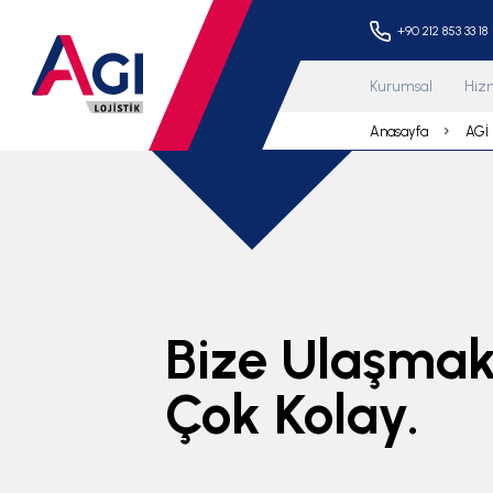
+90 
Kurums
Anasay
Bize Ulaşma
Çok Kolay.