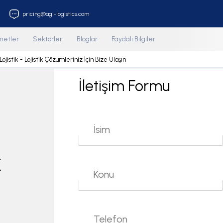
212 853 33 18
pricing@agi-logistics.com
al
Hizmetler
Sektörler
Bloglar
Faydalı Bilgiler
fa
AGİ Lojistik - Lojistik Çözümleriniz İçin Bize Ulaşın
İletişim Formu
k