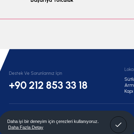
Loka
Destek Ve Sorunlarınız İçin
Sütl
+90 212 853 33 18
Arma
Kapı
Bulgaristan Parsiyel Nakliye
Fransa Parsiyel Nakliye
Anladım!
Daha iyi bir deneyim için çerezleri kullanıyoruz.
Daha Fazla Detay