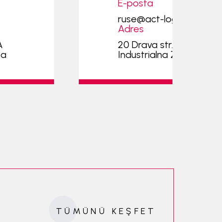
E-posta
ruse@act-logistics.com
Adres
A
20 Drava str. Iztochna
sa
Industrialna Zona 7009
TÜMÜNÜ KEŞFET