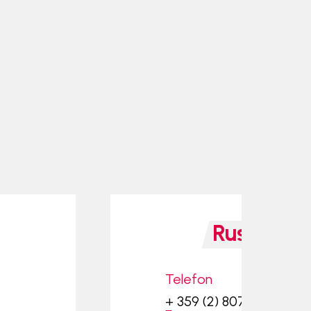
Ruse
Ofis
Telefon
+ 359 (2) 807 45 63