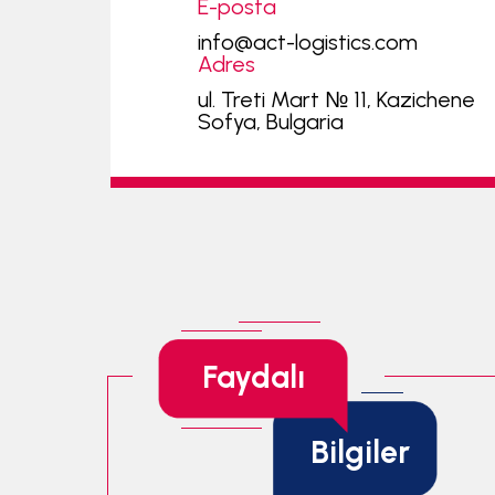
E-posta
info@act-logistics.com
Adres
ul. Treti Mart № 11, Kazichene
Sofya, Bulgaria
Faydalı
Bilgiler