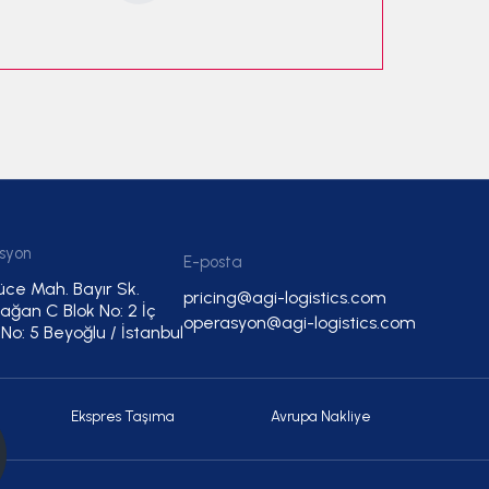
syon
E-posta
üce Mah. Bayır Sk.
pricing@agi-logistics.com
ğan C Blok No: 2 İç
operasyon@agi-logistics.com
 No: 5 Beyoğlu / İstanbul
Ekspres Taşıma
Avrupa Nakliye