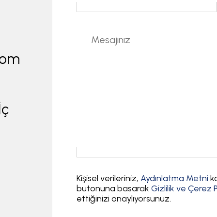
.com
İç
Kişisel verileriniz,
Aydınlatma Metni
ka
butonuna basarak
Gizlilik ve Çerez P
ettiğinizi onaylıyorsunuz.