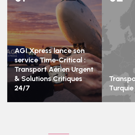
AGI Xpress lance son
service Time-Critical :
Transport Aérien Urgent
& Solutions Critiques
Transpo
24/7
Turquie 