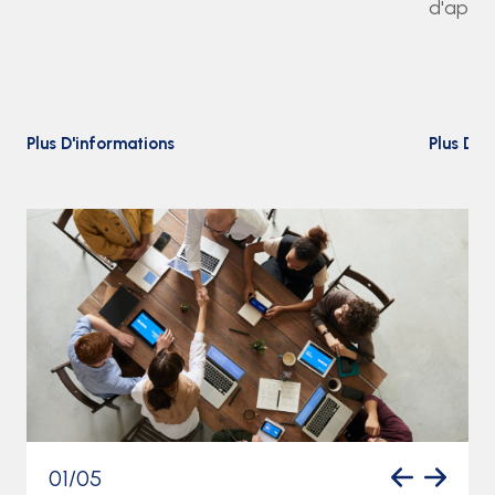
d'appr
Plus D'informations
Plus D'i
01
/
05