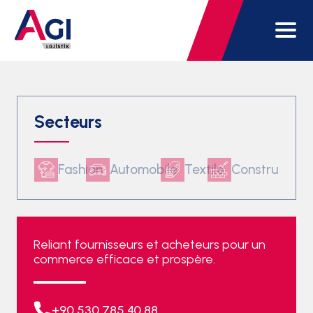
Secteurs
Fashion
Automobile
Textile
Construction
Reliant fournisseurs et acheteurs pour un
commerce efficace et prospère.
+90 530 785 40 88