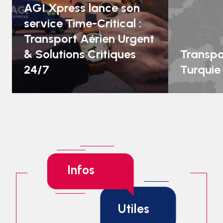
AGI Xpress lance son
service Time-Critical :
Transport Aérien Urgent
& Solutions Critiques
Transpo
24/7
Turquie 
Infos
Utiles