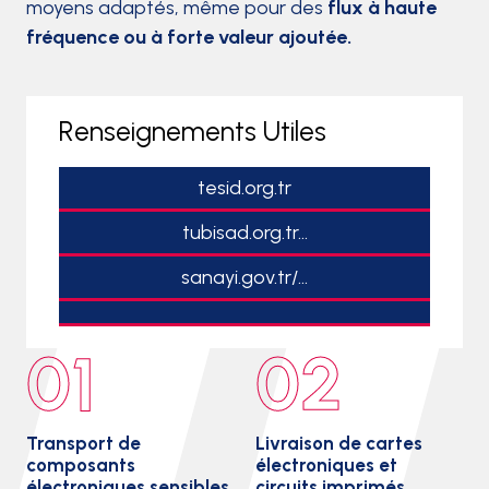
moyens adaptés, même pour des
flux à haute
fréquence ou à forte valeur ajoutée.
Renseignements Utiles
tesid.org.tr
tubisad.org.tr...
sanayi.gov.tr/...
01
02
Transport de
Livraison de cartes
composants
électroniques et
électroniques sensibles
circuits imprimés