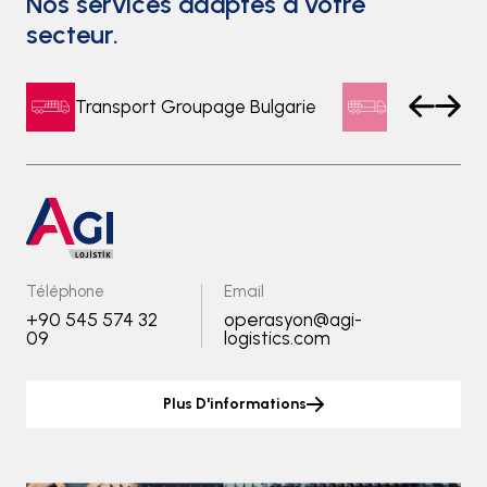
Nos services adaptés à votre
secteur.
Transport Groupage Bulgarie
Transport 
Téléphone
Email
+90 545 574 32
operasyon@agi-
09
logistics.com
Plus D'informations