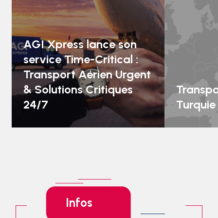
AGI Xpress lance son
service Time-Critical :
Transport Aérien Urgent
& Solutions Critiques
Transpo
24/7
Turquie 
Infos