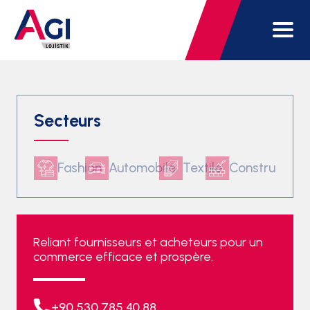
Secteurs
Fashion
Automobile
Textile
Construction
Reliant fournisseurs et acheteurs pour un
commerce efficace et prospère.
+90 530 785 40 88