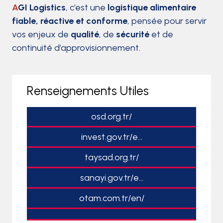
A
GI Logistics
, c’est une
logistique alimentaire
fiable, réactive et conforme
, pensée pour servir
vos enjeux de
qualité
, de
sécurité
et de
continuité d’approvisionnement.
Renseignements Utiles
osd.org.tr/
invest.gov.tr/e...
taysad.org.tr/
sanayi.gov.tr/e...
otam.com.tr/en/