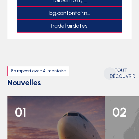
foiresinfo.fr/ ...
bg.cantonfair.n...
tradefairdates.
TOUT
En rapport avec Alimentaire
DÉCOUVRIR
Nouvelles
01
02