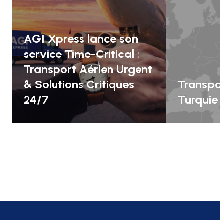
AGI Xpress lance son
service Time-Critical :
Transport Aérien Urgent
& Solutions Critiques
Transpo
24/7
Turquie 