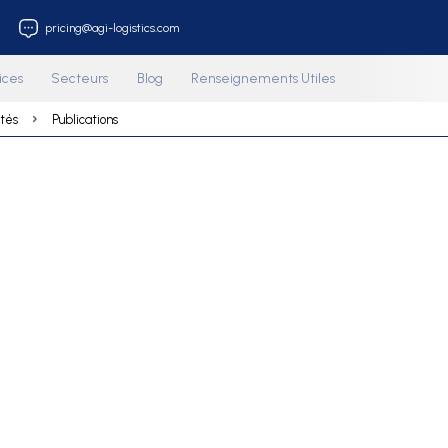
212 853 33 18
pricing@agi-logistics.com
os
Services
Secteurs
Blog
Renseignements Ut
Actualités
Publications