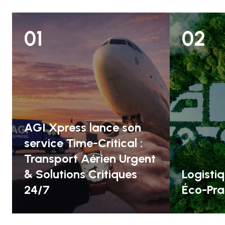
01
02
AGI Xpress lance son
service Time-Critical :
Transport Aérien Urgent
& Solutions Critiques
Logistiq
24/7
Éco-Pra