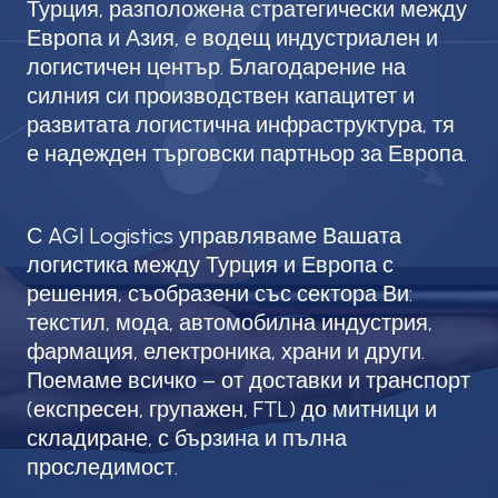
Турция, разположена стратегически между
Европа и Азия, е водещ индустриален и
логистичен център. Благодарение на
силния си производствен капацитет и
развитата логистична инфраструктура, тя
е надежден търговски партньор за Европа.
С AGI Logistics управляваме Вашата
логистика между Турция и Европа с
решения, съобразени със сектора Ви:
текстил, мода, автомобилна индустрия,
фармация, електроника, храни и други.
Поемаме всичко – от доставки и транспорт
(експресен, групажен, FTL) до митници и
складиране, с бързина и пълна
проследимост.