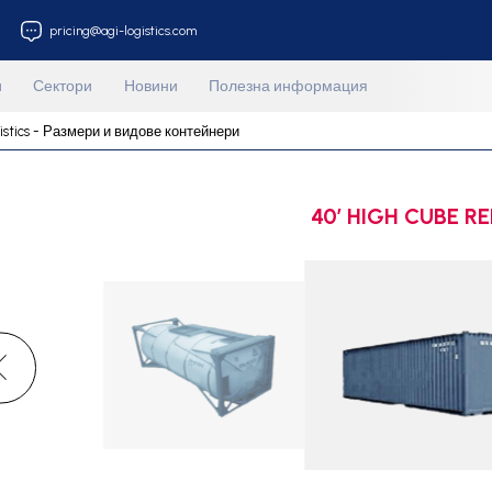
212 853 33 18
pricing@agi-logistics.com
Услуги
Сектори
Новини
Полезна информа
AGİ Logistics - Размери и видове контейнери
40’ HIGH CUBE R