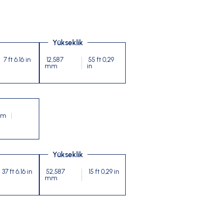
Yükseklik
7 ft 6.16 in
12,587
55 ft 0,29
mm
in
mm
Yükseklik
37 ft 6.16 in
52,587
15 ft 0,29 in
mm