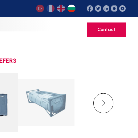
ция
EEFER3