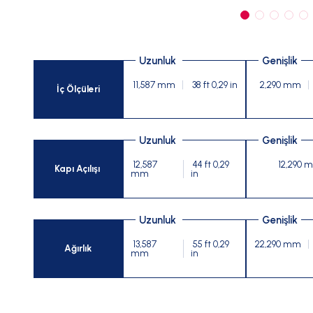
Uzunluk
Genişlik
11,587 mm
38 ft 0,29 in
2,290 mm
İç Ölçüleri
Uzunluk
Genişlik
12,587
44 ft 0,29
12,290 
Kapı Açılışı
mm
in
Uzunluk
Genişlik
13,587
55 ft 0,29
22,290 mm
Ağırlık
mm
in