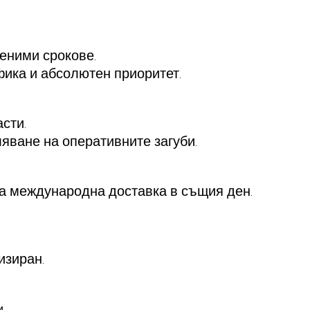
еними срокове.
фика и абсолютен приоритет.
сти.
яване на оперативните загуби.
а международна доставка в същия ден.
изиран.
и