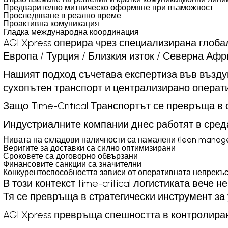
Предварително митническо оформяне при възможност
Проследяване в реално време
Проактивна комуникация
Гладка международна координация
AGI Xpress оперира чрез специализирана глоб
Европа / Турция / Близкия изток / Северна Афр
Нашият подход съчетава експертиза във възду
сухопътен транспорт и централизирано операт
Защо Time-Critical Транспортът се превръща в
Индустриалните компании днес работят в среда
Нивата на складови наличности са намалени (lean mana
Веригите за доставки са силно оптимизирани
Сроковете са договорно обвързани
Финансовите санкции са значителни
Конкурентоспособността зависи от оперативната непрекъ
В този контекст time-critical логистиката вече н
Тя се превръща в стратегически инструмент за 
AGI Xpress превръща спешността в контролира