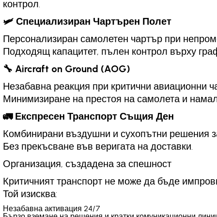
контрол.
🛩️ Специализиран Чартърен Полет
Персонализиран самолетен чартър при непром
Подходящ капацитет, пълен контрол върху гра
🔧 Aircraft on Ground (AOG)
Незабавна реакция при критични авиационни ча
Минимизиране на престоя на самолета и намал
🚛 Експресен Транспорт Същия Ден
Комбинирани въздушни и сухопътни решения з
Без прекъсване във веригата на доставки.
Организация, създадена за спешност
Критичният транспорт не може да бъде импров
Той изисква:
Незабавна активация 24/7
Бързо вземане на решения и кратки комуникационни лини