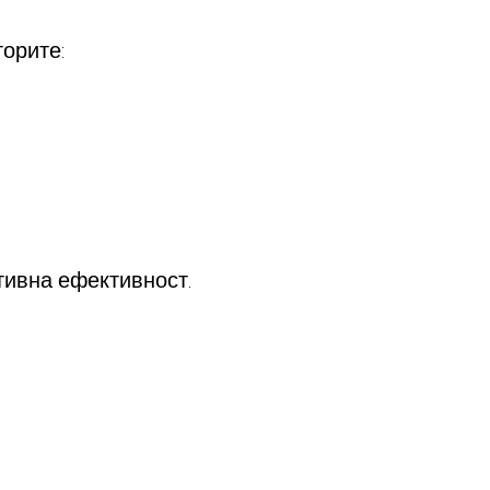
орите:
тивна ефективност.