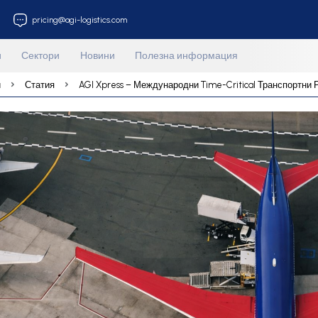
212 853 33 18
pricing@agi-logistics.com
Услуги
Сектори
Новини
Полезна информа
Новини
Статия
AGI Xpress – Международни Time-