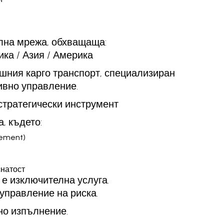
ална мрежа, обхващаща:
ика / Азия / Америка
шния карго транспорт, специализиран
ивно управление.
 стратегически инструмент
, където:
gement)
снатост
е е изключителна услуга.
управление на риска.
но изпълнение.