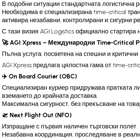
В подобни ситуации стандартната логистична р
Необходима е специализирана time-critical тра
активира незабавни, контролирани и сигурни р
С тази визия AGI Logistics официално стартира
🚀 AGI Xpress – Международни Time-Critical
Пълна услуга, посветена на спешни и критични
AGI Xpress предлага цялостна гама от time-crit
✈️ On Board Courier (OBC)
Специализиран куриер придружава пратката ли
вземането до крайната доставка.
Максимална сигурност, без прекъсване на това
🛫 Next Flight Out (NFO)
Изпращане с първия наличен търговски полет.
Незабавна координация, проследяване в реалн